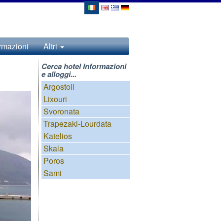
rmazioni
Altri
Cerca hotel Informazioni
e alloggi...
Argostoli
Lixouri
Svoronata
Trapezaki-Lourdata
Katelios
Skala
Poros
Sami