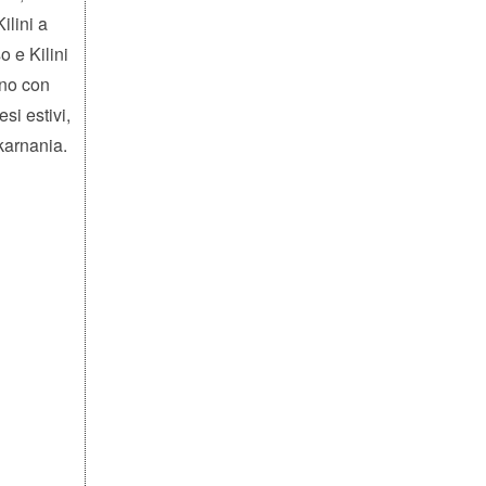
ilini a
o e Kilini
nno con
si estivi,
karnania.