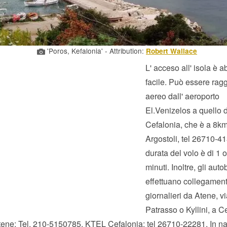
'Poros, Kefalonia' - Attribution:
Robert Wallace
L' acceso all' isola è 
facile. Può essere ragg
aereo dall' aeroporto
El.Venizelos a quello d
Cefalonia, che è a 8k
Argostoli, tel 26710-41
durata del volo è di 1 
minuti. Inoltre, gli aut
effettuano collegament
giornalieri da Atene, v
Patrasso o Kyllini, a C
ne: Tel. 210-5150785, KTEL Cefalonia: tel 26710-22281. In na