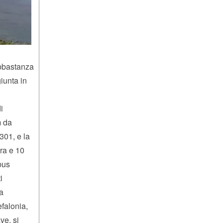
abbastanza
iunta in
i
m da
301, e la
ora e 10
obus
i
ia
efalonia,
ve, si