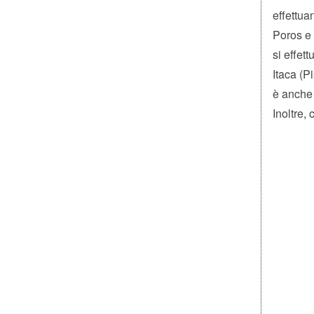
effettua
Poros e 
si effet
Itaca (P
è anche 
Inoltre,