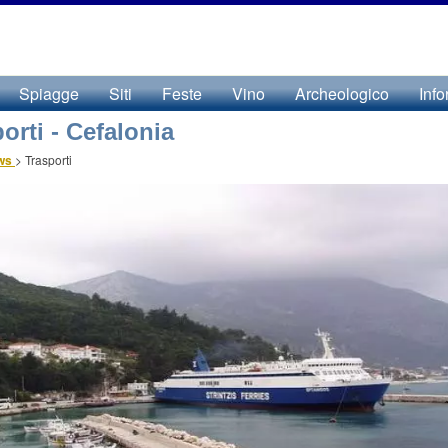
Spiagge
Siti
Feste
Vino
Archeologico
Info
orti - Cefalonia
.ws
>
Trasporti