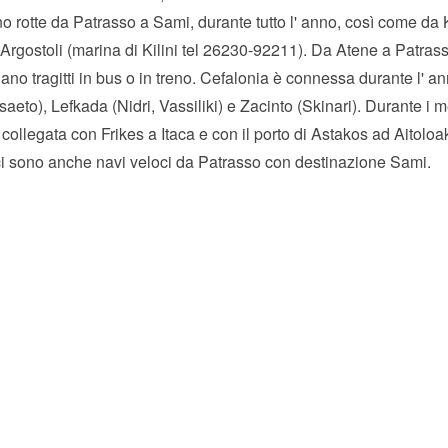
no rotte da Patrasso a Sami, durante tutto l' anno, così come da K
Argostoli (marina di Kilini tel 26230-92211). Da Atene a Patrass
tuano tragitti in bus o in treno. Cefalonia è connessa durante l' a
isaeto), Lefkada (Nidri, Vassiliki) e Zacinto (Skinari). Durante i me
collegata con Frikes a Itaca e con il porto di Astakos ad Aitoloa
 ci sono anche navi veloci da Patrasso con destinazione Sami.